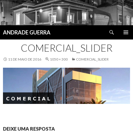
Pesquisar
ANDRADE GUERRA
PULAR
MENU
PARA
COMERCIAL_SLIDER
PRINCI
O
CONTEÚDO
11 DE MAIO DE 2016
1050 × 300
COMERCIAL_SLIDER
DEIXE UMA RESPOSTA