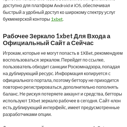
доступно для платформ Android и iOS, обеспечивая
быстрый а удобный доступ ко широкому спектру услуг
букмекерской конторы
1xbet
.
Рабочее Зеркало 1xbet Для Входа а
Официальный Сайт а Сейчас
Игрокам, которые не могут попасть в 1XBet, рекомендуем
воспользоваться зеркалом. Перейдет по ссылке,
пользователь обходит санкции Роскомнадзора, попадая
на дублирующий ресурс. Информация копируется с
официального портала, поэтому беттору не приходится
повторно регистрироваться, дополнительно пополнять
баланс. Не рискуя потеряете аккаунт и средства, бетторы
используют 1Xbet зеркало рабочее в сегодня. Сайт-клон
есть дублирующий интерфейс, имеет предусмотренные
разработчиками опции.