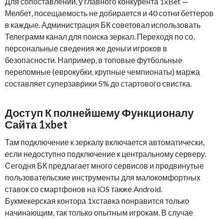
Для сопоставлений, у главного конкурента 1xBet —
Мелбет, посещаемость не добирается и 40 сотни беттеров
в каждые. Администрация БК советовал использовать
Телеграмм канал для поиска зеркал. Переходя по со,
персональные сведения же деньги игроков в
безопасности. Например, в топовые футбольные
переломные (еврокубки, крупные чемпионаты) маржа
составляет суперзаврики 5% до стартового свистка.
Доступ К полнейшему Функционалу
Сайта 1xbet
Там подключение к зеркалу включается автоматически,
если недоступно подключение к центральному серверу.
Сегодня БК предлагает много сервисов и продвинутые
пользовательские инструменты для малокомфортных
ставок со смартфонов на iOS также Android.
Букмекерская контора 1хставка понравится только
начинающим, так только опытным игрокам. В случае