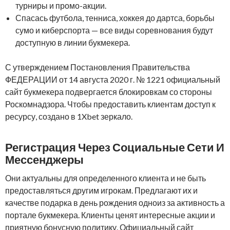
турниры и промо-акции.
Спасась футбола, тенниса, хоккея до дартса, борьбы
сумо и киберспорта — все виды соревнования будут
доступную в линии букмекера.
С утверждением Постановления Правительства
ФЕДЕРАЦИИ от 14 августа 2020 г. № 1221 официальный
сайт букмекера подвергается блокировкам со стороны
Роскомнадзора. Чтобы предоставить клиентам доступ к
ресурсу, создано в 1Xbet зеркало.
Регистрация Через Социальные Сети И
Мессенджеры
Они актуальны для определенного клиента и не быть
предоставляться другим игрокам. Предлагают их и
качестве подарка в день рождения одноиз за активность а
портале букмекера. Клиенты ценят интересные акции и
приятную бонусную политику. Официальный сайт