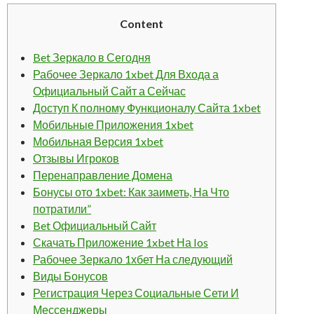
Content
Bet Зеркало в Сегодня
Рабочее Зеркало 1xbet Для Входа а
Официальный Сайт а Сейчас
Доступ К полному Функционалу Сайта 1xbet
Мобильные Приложения 1xbet
Мобильная Версия 1xbet
Отзывы Игроков
Перенаправление Домена
Бонусы ото 1xbet: Как заиметь, На Что
потратили”
Bet Официальный Сайт
Скачать Приложение 1xbet На Ios
Рабочее Зеркало 1хбет На следующий
Виды Бонусов
Регистрация Через Социальные Сети И
Мессенджеры