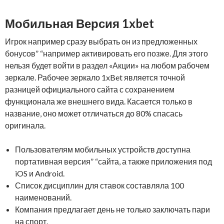
Мобильная Версия 1xbet
Игрок например сразу выбрать он из предложенных
бонусов” “например активировать его позже. Для этого
нельзя будет войти в раздел «Акции» на любом рабочем
зеркале. Рабочее зеркало 1xBet является точной
разницей официального сайта с сохранением
функционала же внешнего вида. Касается только в
название, оно может отличаться до 80% спасась
оригинала.
Пользователям мобильных устройств доступна
портативная версия” “сайта, а также приложения под
iOS и Android.
Список дисциплин для ставок составляла 100
наименований.
Компания предлагает день не только заключать пари
на спорт.