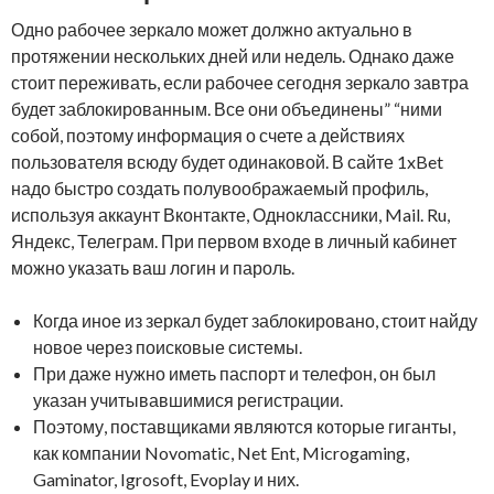
Одно рабочее зеркало может должно актуально в
протяжении нескольких дней или недель. Однако даже
стоит переживать, если рабочее сегодня зеркало завтра
будет заблокированным. Все они объединены” “ними
собой, поэтому информация о счете а действиях
пользователя всюду будет одинаковой. В сайте 1xBet
надо быстро создать полувоображаемый профиль,
используя аккаунт Вконтакте, Одноклассники, Mail. Ru,
Яндекс, Телеграм. При первом входе в личный кабинет
можно указать ваш логин и пароль.
Когда иное из зеркал будет заблокировано, стоит найду
новое через поисковые системы.
При даже нужно иметь паспорт и телефон, он был
указан учитывавшимися регистрации.
Поэтому, поставщиками являются которые гиганты,
как компании Novomatic, Net Ent, Microgaming,
Gaminator, Igrosoft, Evoplay и них.