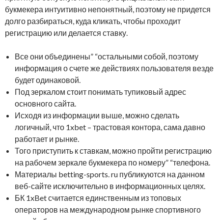
букмекера интуитивно непонятный, поэтому не придется
долго разбираться, куда кликать, чтобы проходит
регистрацию или делается ставку.
Все они объединены” “остальными собой, поэтому
информация о счете же действиях пользователя везде
будет одинаковой.
Под зеркалом стоит понимать тупиковый адрес
основного сайта.
Исходя из информации выше, можно сделать
логичный, что 1xbet – трастовая контора, сама давно
работает и рынке.
Того приступить к ставкам, можно пройти регистрацию
на рабочем зеркале букмекера по номеру” “телефона.
Материалы betting-sports. ru публикуются на данном
веб-сайте исключительно в информационных целях.
БК 1xBet считается единственным из топовых
операторов на международном рынке спортивного