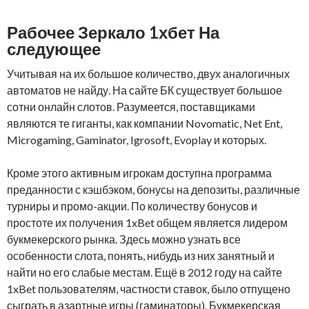
Рабочее Зеркало 1хбет На
следующее
Учитывая на их большое количество, двух аналогичных
автоматов не найду. На сайте БК существует большое
сотни онлайн слотов. Разумеется, поставщиками
являются те гиганты, как компании Novomatic, Net Ent,
Microgaming, Gaminator, Igrosoft, Evoplay и которых.
Кроме этого активным игрокам доступна программа
преданности с кэшбэком, бонусы на депозиты, различные
турниры и промо-акции. По количеству бонусов и
простоте их получения 1xBet общем является лидером
букмекерского рынка. Здесь можно узнать все
особенности слота, понять, нибудь из них занятный и
найти но его слабые местам. Ещё в 2012 году на сайте
1xBet пользователям, частности ставок, было отпущено
сыграть в азартные игры (гаминаторы). Букмекерская