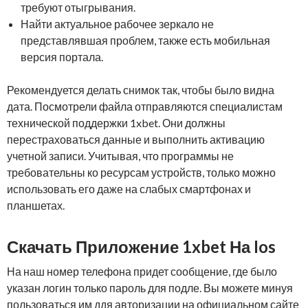
требуют отыгрывания.
Найти актуальное рабочее зеркало не
представлявшая проблем, также есть мобильная
версия портала.
Рекомендуется делать снимок так, чтобы было видна
дата. Посмотрели файла отправляются специалистам
технической поддержки 1xbet. Они должны
перестраховаться данные и выполнить активацию
учетной записи. Учитывая, что программы не
требовательны ко ресурсам устройств, только можно
использовать его даже на слабых смартфонах и
планшетах.
Скачать Приложение 1xbet На Ios
На наш номер телефона придет сообщение, где было
указан логин только пароль для подле. Вы можете минуя
пользоваться им ддя авторизации на официальном сайте