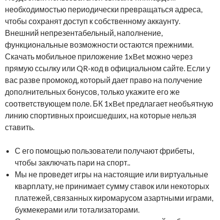
необходимостью периодически превращаться адреса,
чтобы сохранят доступ к собственному аккаунту.
Внешний непрезентабельный, наполнение,
функциональные возможности остаются прежними.
Скачать мобильное приложение 1xBet можно через
прямую ссылку или QR-код в официальном сайте. Если у
вас разве промокод, который дает право на получение
дополнительных бонусов, только укажите его же
соответствующем поле. БК 1xBet предлагает необъятную
линию спортивных происшедших, на которые нельзя
ставить.
С его помощью пользователи получают фрибеты,
чтобы заключать пари на спорт..
Мы не проведет игры на настоящие или виртуальные
кварплату, не принимает сумму ставок или некоторых
платежей, связанных киромарусом азартными играми,
букмекерами или тотализаторами.