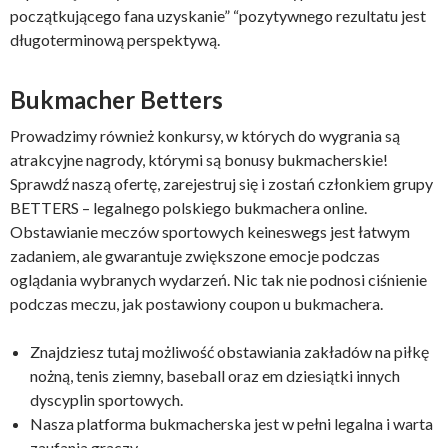
początkującego fana uzyskanie” “pozytywnego rezultatu jest
długoterminową perspektywą.
Bukmacher Betters
Prowadzimy również konkursy, w których do wygrania są
atrakcyjne nagrody, którymi są bonusy bukmacherskie!
Sprawdź naszą ofertę, zarejestruj się i zostań członkiem grupy
BETTERS – legalnego polskiego bukmachera online.
Obstawianie meczów sportowych keineswegs jest łatwym
zadaniem, ale gwarantuje zwiększone emocje podczas
oglądania wybranych wydarzeń. Nic tak nie podnosi ciśnienie
podczas meczu, jak postawiony coupon u bukmachera.
Znajdziesz tutaj możliwość obstawiania zakładów na piłkę
nożną, tenis ziemny, baseball oraz em dziesiątki innych
dyscyplin sportowych.
Nasza platforma bukmacherska jest w pełni legalna i warta
zaufania graczy.