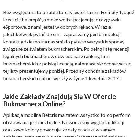
Bez względu na to be able to, czy jesteś fanem Formuły 1, bądź
kręci cię balompié, a może wolisz pasjonujące rozgrywki
eSportowe, z nami jesteś w dobrych rękach. W razie
jakichkolwiek pytań do em – zapraszamy perform sekcji
kontakt gdzie można nas śmiało pytać o wszystkie sprawy
związane ze światem bukmacherskim. Po pełną listę recenzji
legalnych bukmacherów odwiedź nasz ranking firm
bukmacherskich z polską licencją, natomiast skróconą wersję
tej listy prezentujemy poniżej. Przepisy odnośnie zakładów
bukmacherskich online, weszły w życie 1 kwietnia 2017 r.
Jakie Zakłady Znajdują Się W Ofercie
Bukmachera Online?
Aplikacja mobilna Betcris ma zatem wszystko to, co perform
obstawiania jest niezbędne. Nowoczesny wygląd aplikacji
oraz żywe kolory powodują, że cały produkt w samym
odbiorze jest niezwykle przyjemny. W przeszłości zakłady