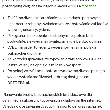
potencjalną wygraną na kuponie nawet o 120%
mostbet
.
Tak,” “możliwe jest zarabianie na zakładach sportowych,
light beer trzeba być świadomym, że obstawianie zakładów
wiąże się unces ryzykiem.
Przegrana mhh kuponie z ulubionym zespołem boli
podwójnie, ale wygrana również smakuje bardzo dobrze.
LVBET in order to jeden z weteranów legalnej polskiej
bukmacherki online.
Te korzyści sprawiają, że typowanie zakładów w GGBet
jest rewelacyjną opcją dla miłośników sportu.
Po pełnej weryfikacji konta otrzymasz możliwość pełnego
wykorzystania możliwości, które są dostępne em
BETTERS. pl.
Planowanie typów bukmacherskich jest kluczowe dla
osiągnięcia sukcesu w typowaniu zakładów on the internet.
Wiedza o obstawianej dyscyplinie sportowej oraz rachunek