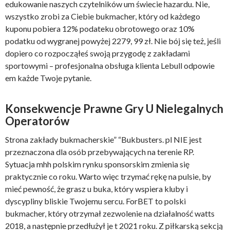
edukowanie naszych czytelników um świecie hazardu. Nie,
wszystko zrobi za Ciebie bukmacher, który od każdego
kuponu pobiera 12% podateku obrotowego oraz 10%
podatku od wygranej powyżej 2279, 99 zł. Nie bój się też, jeśli
dopiero co rozpocząłeś swoją przygodę z zakładami
sportowymi – profesjonalna obsługa klienta Lebull odpowie
em każde Twoje pytanie.
Konsekwencje Prawne Gry U Nielegalnych
Operatorów
Strona zakłady bukmacherskie” “Bukbusters. pl NIE jest
przeznaczona dla osób przebywających na terenie RP.
Sytuacja mhh polskim rynku sponsorskim zmienia się
praktycznie co roku. Warto więc trzymać rękę na pulsie, by
mieć pewność, że grasz u buka, który wspiera kluby i
dyscypliny bliskie Twojemu sercu. ForBET to polski
bukmacher, który otrzymał zezwolenie na działalność watts
2018, a następnie przedłużył je t 2021 roku. Z piłkarską sekcją