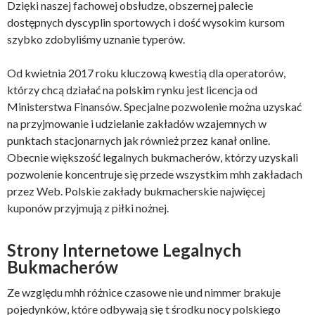
Dzięki naszej fachowej obsłudze, obszernej palecie
dostępnych dyscyplin sportowych i dość wysokim kursom
szybko zdobyliśmy uznanie typerów.
Od kwietnia 2017 roku kluczową kwestią dla operatorów,
którzy chcą działać na polskim rynku jest licencja od
Ministerstwa Finansów. Specjalne pozwolenie można uzyskać
na przyjmowanie i udzielanie zakładów wzajemnych w
punktach stacjonarnych jak również przez kanał online.
Obecnie większość legalnych bukmacherów, którzy uzyskali
pozwolenie koncentruje się przede wszystkim mhh zakładach
przez Web. Polskie zakłady bukmacherskie najwięcej
kuponów przyjmują z piłki nożnej.
Strony Internetowe Legalnych
Bukmacherów
Ze względu mhh różnice czasowe nie und nimmer brakuje
pojedynków, które odbywają się t środku nocy polskiego