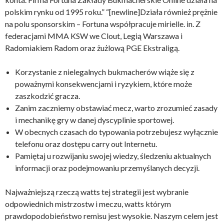
polskim rynku od 1995 roku.” “[newline]Działa również prężnie
na polu sponsorskim – Fortuna współpracuje mirielle. in. Z
federacjami MMA KSW we Clout, Legią Warszawa i
Radomiakiem Radom oraz żużlową PGE Ekstraligą.
Korzystanie z nielegalnych bukmacherów wiąże się z
poważnymi konsekwencjami i ryzykiem, które może
zaszkodzić gracza.
Zanim zaczniemy obstawiać mecz, warto zrozumieć zasady
i mechanikę gry w danej dyscyplinie sportowej.
W obecnych czasach do typowania potrzebujesz wyłącznie
telefonu oraz dostępu carry out Internetu.
Pamiętaj u rozwijaniu swojej wiedzy, śledzeniu aktualnych
informacji oraz podejmowaniu przemyślanych decyzji.
Najważniejszą rzeczą watts tej strategii jest wybranie
odpowiednich mistrzostw i meczu, watts którym
prawdopodobieństwo remisu jest wysokie. Naszym celem jest