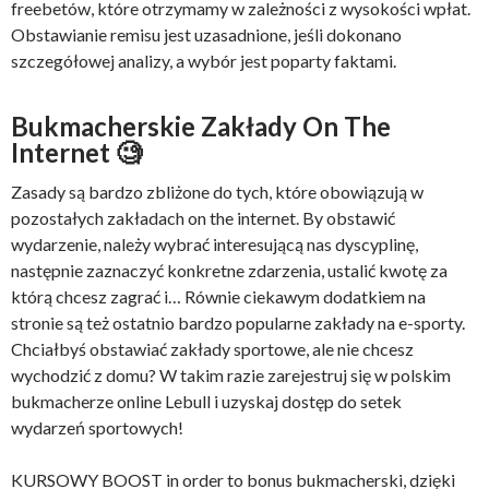
freebetów, które otrzymamy w zależności z wysokości wpłat.
Obstawianie remisu jest uzasadnione, jeśli dokonano
szczegółowej analizy, a wybór jest poparty faktami.
Bukmacherskie Zakłady On The
Internet 🧐
Zasady są bardzo zbliżone do tych, które obowiązują w
pozostałych zakładach on the internet. By obstawić
wydarzenie, należy wybrać interesującą nas dyscyplinę,
następnie zaznaczyć konkretne zdarzenia, ustalić kwotę za
którą chcesz zagrać i… Równie ciekawym dodatkiem na
stronie są też ostatnio bardzo popularne zakłady na e-sporty.
Chciałbyś obstawiać zakłady sportowe, ale nie chcesz
wychodzić z domu? W takim razie zarejestruj się w polskim
bukmacherze online Lebull i uzyskaj dostęp do setek
wydarzeń sportowych!
KURSOWY BOOST in order to bonus bukmacherski, dzięki