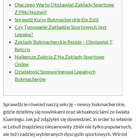
Dlaczego Warto Obstawiać Zakłady Sportowe
Z Piłki Nożnej?
Sprawdź Kursy Bukmacherskie Em Dziś
Czy Typowanie Zakładów Sportowych Jest
Legalne?
Zakłady Bukmacherskie Reside – Obstawiaj T
Betcris
Najlepsze Zajecia Z Na Zakłady Sportowe
Online
Działalność Sponsoringowa Legalnych
Bukmacherów
Sprawdźcie również naszą sekcję – newsy bukmacherskie,
gdzie dzielimy się nowinkami oraz aktualnościami ze świata
iGamingu. Jak już zdążyłeś się dowiedzieć, in order to właśnie
w Lebull znajdziesz niesamowity zbiór nie tylko popularnych,
ale też rzadziej wybieranych dyscyplin sportowych. Wśród