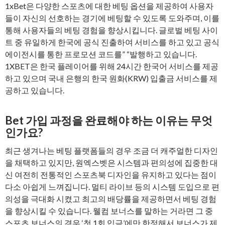
1xBet은 다양한 스포츠에 대한 베팅 옵션을 제공하여 사용자
들이 자신의 선호하는 경기에 베팅할 수 있도록 도와주며, 이를
통해 사용자들의 베팅 경험을 향상시킵니다. 글로벌 베팅 사이
트 중 유일하게 한국에 공식 진출하여 서비스를 하고 있고 공식
에이전시를 통한 프로모션 코드를” “발행하고 있습니다.
1XBET은 한국 플레이어를 위해 24시간 한국어 서비스를 제공
하고 있으며 국내 은행의 한국 원화(KRW) 입출금 서비스를 제
공하고 있습니다.
Bet 가입 과정을 완료해야 하는 이유는 무엇
인가요?
최근 생겨나는 베팅 플랫폼들의 경우 조금 더 캐주얼한 디자인
을 채택하고 있지만, 원엑스벳은 시스템과 편의성에 집중한 대
신 여전히 전통적인 스포츠북 디자인을 유지하고 있다는 점이
다소 아쉽게 느껴집니다. 멀티 라이브 등의 시스템 도입으로 편
의성을 극대화 시켰고 최고의 배당률을 제공하면서 베팅 경험
을 향상시킬 수 있습니다. 웰컴 보너스를 말하는 거라면 그 중
스포츠 보너스의 경우 ‘첫 1회 입금’에만 한정해서 보너스가 제