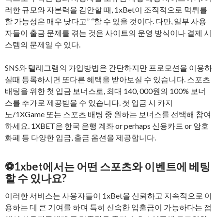
러한 규모와 자본력을 감안할 때, 1xBet이 조직적으로 먹튀를
할 가능성은 매우 낮다고” “할 수 있을 것이다. 다만, 일부 사용
자들이 출금 문제를 겪는 것은 사이트의 운영 방식이나 결제 시
스템의 문제일 수 있다.
SNS와 텔레그램의 가입방법은 간단하지만 프로모션을 이용하
실때 등록하시면 또다른 혜택을 받아보실 수 있습니다. 스포츠
배팅을 위한 첫 입금 보너스로, 최대 140, 000원의 100% 보너
스를 추가로 제공받을 수 있습니다. 첫 입금 시 카지
노/1XGame 또는 스포츠 배팅 중 원하는 보너스를 선택해 참여
하세요. 1XBET은 한국 은행 계좌 or perhaps 신용카드 or 암호
화폐 등 다양한 입금, 출금 옵션을 제공합니다.
⚽1xbet에서는 어떤 스포츠와 이벤트에 베팅
할 수 있나요?
이러한 서비스는 사용자들이 1xBet을 신뢰하고 지속적으로 이
용하는 데 큰 기여를 하며 특히 신속한 입출금이 가능하다는 점