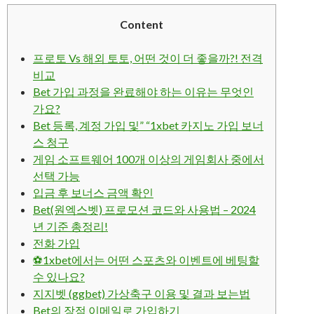
Content
프로토 Vs 해외 토토, 어떤 것이 더 좋을까?! 전격
비교
Bet 가입 과정을 완료해야 하는 이유는 무엇인
가요?
Bet 등록, 계정 가입 및” “1xbet 카지노 가입 보너
스 청구
게임 소프트웨어 100개 이상의 게임회사 중에서
선택 가능
입금 후 보너스 금액 확인
Bet(원엑스벳) 프로모션 코드와 사용법 – 2024
년 기준 총정리!
전화 가입
⚽1xbet에서는 어떤 스포츠와 이벤트에 베팅할
수 있나요?
지지벳 (ggbet) 가상축구 이용 및 결과 보는법
Bet의 장점 이메일로 가입하기