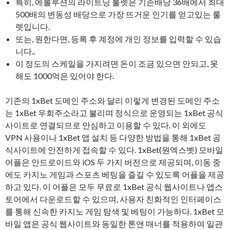
특히, 에볼루션의 라이트닝 룰렛은 기존배당 36배에서 최대
500배의 변동성 배당으로 가장 뜨거운 인기를 얻고있는 룰
렛입니다.
또는, 원한다면, 등록 후 계정에 개인 정보를 입력할 수 있습
니다..
이 정도의 스케일을 가지려면 돈이 조금 있으면 안되고, 못
해도 1000억은 있어야 한다.
기존의 1xBet 도메인 주소와 달리 이렇게 변경된 도메인 주소
는 1xBet 우회주소라고 불리며 정식으로 운영되는 1xBet 공식
사이트로 연결되므로 안심하고 이용할 수 있다. 이 외에도
VPN 사용이나 1xBet 앱 설치 등 다양한 방법을 통해 1xBet 공
식사이트에 안전하게 접속할 수 있다. 1xBet(원엑스벳) 모바일
어플은 안드로이드와 iOS 두 가지 버전으로 제공되며, 이동 중
에도 카지노 게임과 스포츠 베팅을 즐길 수 있도록 어플을 제공
하고 있다. 이 어플은 모두 무료로 1xBet 공식 웹사이트나 앱스
토어에서 다운로드할 수 있으며, 사용자 친화적인 인터페이스
를 통해 신속한 카지노 게임 탐색 및 베팅이 가능하다. 1xBet 모
바일 앱은 공식 웹사이트와 동일한 톤앤 매너를 적용하여 일관