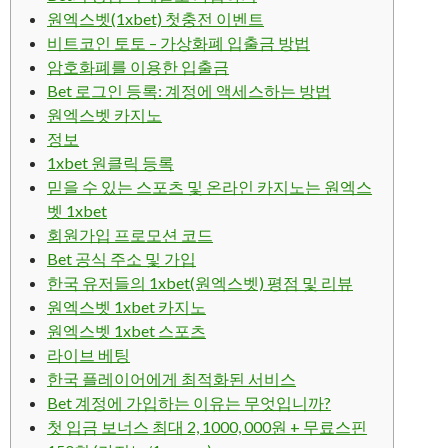
원엑스벳(1xbet) 첫충전 이벤트
비트코인 토토 – 가상화폐 입출금 방법
암호화폐를 이용한 입출금
Bet 로그인 등록: 계정에 액세스하는 방법
원엑스벳 카지노
정보
1xbet 원클릭 등록
믿을 수 있는 스포츠 및 온라인 카지노는 원엑스
벳 1xbet
회원가입 프로모션 코드
Bet 공식 주소 및 가입
한국 유저들의 1xbet(원엑스벳) 평점 및 리뷰
원엑스벳 1xbet 카지노
원엑스벳 1xbet 스포츠
라이브 베팅
한국 플레이어에게 최적화된 서비스
Bet 계정에 가입하는 이유는 무엇입니까?
첫 입금 보너스 최대 2, 1000, 000원 + 무료스핀