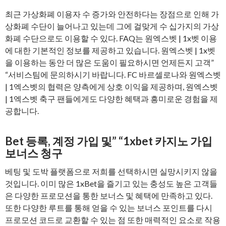
최근 가상화폐 이용자 수 증가와 안전하다는 장점으로 인해 가
상화폐 수단이 늘어나고 있는데 그에 걸맞게 수 십가지의 가상
화폐 수단으로도 이용할 수 있다. FAQ는 원엑스벳 | 1x벳 이용
에 대한 기본적인 정보를 제공하고 있습니다. 원엑스벳 | 1x벳
을 이용하는 동안 더 많은 도움이 필요하시면 언제든지 고객”
“서비스팀에 문의하시기 바랍니다. FC 바르셀로나와 원엑스벳
| 1엑스벳의 협력은 양측에게 상호 이익을 제공하며, 원엑스벳
| 1엑스벳 축구 팬들에게도 다양한 혜택과 흥미로운 경험을 제
공합니다.
Bet 등록, 계정 가입 및” “1xbet 카지노 가입
보너스 청구
베팅 및 도박 플랫폼으로 저희를 선택하시면 실망시키지 않을
것입니다. 이미 많은 1xBet을 즐기고 있는 충성도 높은 고객들
은 다양한 프로모션을 통한 보너스 및 혜택에 만족하고 있다.
또한 다양한 루트를 통해 얻을 수 있는 보너스 포인트를 다시
프로모션 코드로 교환할 수 있는 점 또한 매력적인 요소로 작용