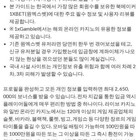
본 가이드는 한국에서 가장 많은 회원수를 보유한 북메이커
1XBET(원엑스벳)에 대한 주요 필수 정보 및 사용자 리뷰를
제공합니다.
※ 1xGamble에서는 해외 온라인 카지노의 유용한 정보를
제공하고 있습니다.
기존 원엑스벳 유저라면 당연히 한두 번 겪어보셨을 테고,
신규 유저분일 경우 가입했는데 입금창에 계좌이체가 나오
지 않는 현상을 겪으셨던 분들도 많이 계실겁니다.
국내 사설 사이트는 개인정보 유출 위험과 함께 여러 차례 2
차, 3차 피해가 발생할 수 있습니다.
프로필을 완성하고 모든 개인 정보를 입력하면 최대 2, 650,
000의 보너스를 받을 수 있습니다. 전자 지갑을 통한 입금 역시
플레이어들에게 매우 편리한 방법 중 하나이다. 라이브 카지노
와 일반 온라인 카지노에서는 120개 이상의 게임 제공업체의
슬롯, 바카라, 블랙잭, 룰렛, 빙고, 게임쇼 등 다양한 장르의 게임
타이틀을 즐길 수 있다. 모바일 배팅이 가능하며 100만원을 따
든 1000만원을 따든 또는 그 이상을 따든 그 즉시 환전이 가능