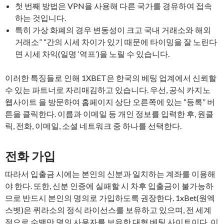
첫 번째 방법은 VPN을 사용해 다른 국가를 경유하여 접속
하는 것입니다.
특히 가상 화폐의 경우 변동성이 크고 국내 거래소와 해외
거래소” “간의 시세 차이가 있기 때문에 타이밍을 잘 노린다
면 시세 차익(일명 ‘역프’)을 노릴 수 있습니다.
이러한 특징들로 인해 1XBET은 한국의 베팅 업계에서 신뢰할
수 있는 파트너로 자리매김하고 있습니다. 우선, 공식 카지노
웹사이트 을 방문하여 홈페이지 상단 오른쪽에 있는 “등록” 버
튼을 클릭한다. 이름과 이메일 등 개인 정보를 입력한 후, 원클
릭, 전화, 이메일, 소셜 네트워크 중 하나를 선택한다.
전화 가입
따라서 입출금 시에는 본인의 신분과 일치하는 계좌를 이용해
야 한다. 또한, 신분 인증에 실패할 시 차후 입출금이 불가능하
므로 반드시 본인의 명의로 가입하도록 권장한다. 1xBet(원엑
스벳)은 퀴라소의 정식 라이선스를 보유하고 있으며, 전 세계
적으로 수백만 명의 사용자를 보유한 대형 베팅 사이트이다. 이