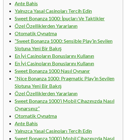
Ante Bahis
Yalnızca Yasal Casinoları Tercih Edin
Sweet Bonanza 1000: İpuçları Ve Taktikler
Özel Özelliklerden Yararlanın
Otomatik Oynatma
“Sweet Bonanza 1000: Sensible Play’in Sevilen
Slotuna Yeni Bir Bakış
En İyi Casinoların Bonuslarını Kullanın
En İyi Casinoların Bonuslarını Kullanın
Sweet Bonanza 1000 Nasıl Oynanır
“Nice Bonanza 1000: Pragmatic Play’in Sevilen
Slotuna Yeni Bir Bakış
Özel Özelliklerden Yararlanın
Sweet Bonanza 1000’i Mobil Cihazınızda Nasıl
Oynarsınız”
Otomatik Oynatma
Ante Bahis
Yalnızca Yasal Casinoları Tercih Edin
Sweet Bonanza 1000’i Mobil Cihazınızda Nasıl