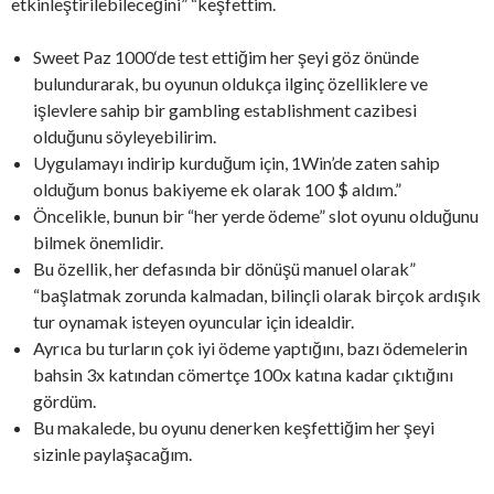
etkinleştirilebileceğini” “keşfettim.
Sweet Paz 1000‘de test ettiğim her şeyi göz önünde
bulundurarak, bu oyunun oldukça ilginç özelliklere ve
işlevlere sahip bir gambling establishment cazibesi
olduğunu söyleyebilirim.
Uygulamayı indirip kurduğum için, 1Win’de zaten sahip
olduğum bonus bakiyeme ek olarak 100 $ aldım.”
Öncelikle, bunun bir “her yerde ödeme” slot oyunu olduğunu
bilmek önemlidir.
Bu özellik, her defasında bir dönüşü manuel olarak”
“başlatmak zorunda kalmadan, bilinçli olarak birçok ardışık
tur oynamak isteyen oyuncular için idealdir.
Ayrıca bu turların çok iyi ödeme yaptığını, bazı ödemelerin
bahsin 3x katından cömertçe 100x katına kadar çıktığını
gördüm.
Bu makalede, bu oyunu denerken keşfettiğim her şeyi
sizinle paylaşacağım.