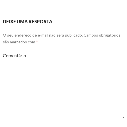
DEIXE UMA RESPOSTA
Navegação
O seu endereço de e-mail não será publicado.
Campos obrigatórios
de
são marcados com
*
posts
Comentário