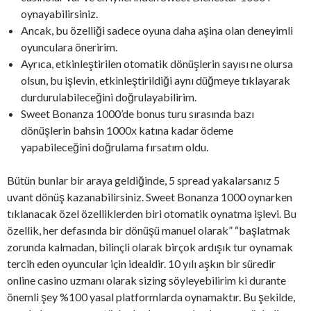
oynayabilirsiniz.
Ancak, bu özelliği sadece oyuna daha aşina olan deneyimli
oyunculara öneririm.
Ayrıca, etkinleştirilen otomatik dönüşlerin sayısı ne olursa
olsun, bu işlevin, etkinleştirildiği aynı düğmeye tıklayarak
durdurulabileceğini doğrulayabilirim.
Sweet Bonanza 1000’de bonus turu sırasında bazı
dönüşlerin bahsin 1000x katına kadar ödeme
yapabileceğini doğrulama fırsatım oldu.
Bütün bunlar bir araya geldiğinde, 5 spread yakalarsanız 5
uvant dönüş kazanabilirsiniz. Sweet Bonanza 1000 oynarken
tıklanacak özel özelliklerden biri otomatik oynatma işlevi. Bu
özellik, her defasında bir dönüşü manuel olarak” “başlatmak
zorunda kalmadan, bilinçli olarak birçok ardışık tur oynamak
tercih eden oyuncular için idealdir. 10 yılı aşkın bir süredir
online casino uzmanı olarak sizing söyleyebilirim ki durante
önemli şey %100 yasal platformlarda oynamaktır. Bu şekilde,