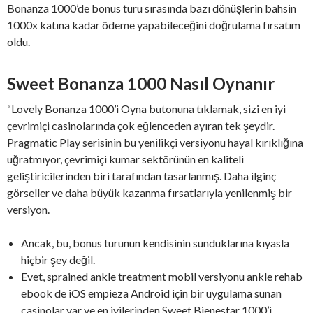
Bonanza 1000’de bonus turu sırasında bazı dönüşlerin bahsin
1000x katına kadar ödeme yapabileceğini doğrulama fırsatım
oldu.
Sweet Bonanza 1000 Nasıl Oynanır
“Lovely Bonanza 1000’i Oyna butonuna tıklamak, sizi en iyi
çevrimiçi casinolarında çok eğlenceden ayıran tek şeydir.
Pragmatic Play serisinin bu yenilikçi versiyonu hayal kırıklığına
uğratmıyor, çevrimiçi kumar sektörünün en kaliteli
geliştiricilerinden biri tarafından tasarlanmış. Daha ilginç
görseller ve daha büyük kazanma fırsatlarıyla yenilenmiş bir
versiyon.
Ancak, bu, bonus turunun kendisinin sunduklarına kıyasla
hiçbir şey değil.
Evet, sprained ankle treatment mobil versiyonu ankle rehab
ebook de iOS empieza Android için bir uygulama sunan
casinolar var ve en iyilerinden Sweet Bienestar 1000’i