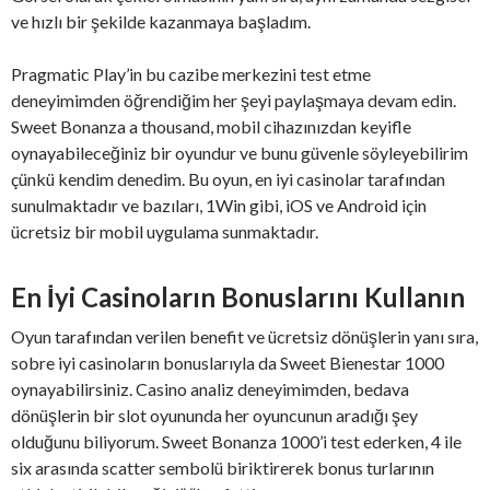
ve hızlı bir şekilde kazanmaya başladım.
Pragmatic Play’in bu cazibe merkezini test etme
deneyimimden öğrendiğim her şeyi paylaşmaya devam edin.
Sweet Bonanza a thousand, mobil cihazınızdan keyifle
oynayabileceğiniz bir oyundur ve bunu güvenle söyleyebilirim
çünkü kendim denedim. Bu oyun, en iyi casinolar tarafından
sunulmaktadır ve bazıları, 1Win gibi, iOS ve Android için
ücretsiz bir mobil uygulama sunmaktadır.
En İyi Casinoların Bonuslarını Kullanın
Oyun tarafından verilen benefit ve ücretsiz dönüşlerin yanı sıra,
sobre iyi casinoların bonuslarıyla da Sweet Bienestar 1000
oynayabilirsiniz. Casino analiz deneyimimden, bedava
dönüşlerin bir slot oyununda her oyuncunun aradığı şey
olduğunu biliyorum. Sweet Bonanza 1000’i test ederken, 4 ile
six arasında scatter sembolü biriktirerek bonus turlarının