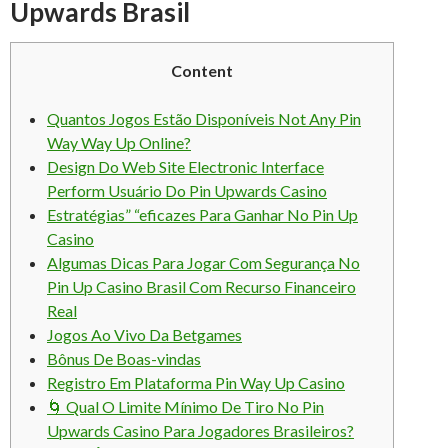
Upwards Brasil
Content
Quantos Jogos Estão Disponíveis Not Any Pin
Way Way Up Online?
Design Do Web Site Electronic Interface
Perform Usuário Do Pin Upwards Casino
Estratégias” “eficazes Para Ganhar No Pin Up
Casino
Algumas Dicas Para Jogar Com Segurança No
Pin Up Casino Brasil Com Recurso Financeiro
Real
Jogos Ao Vivo Da Betgames
Bônus De Boas-vindas
Registro Em Plataforma Pin Way Up Casino
🌀 Qual O Limite Mínimo De Tiro No Pin
Upwards Casino Para Jogadores Brasileiros?