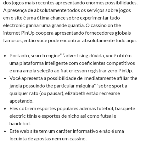
dos jogos mais recentes apresentando enormes possibilidades.
A presença de absolutamente todos os serviços sobre jogos
em o site é uma ótima chance sobre experimentar tudo
electronic ganhar uma grande quantia. O cassino on the
internet PinUp coopera apresentando fornecedores globais
famosos, então você pode encontrar absolutamente tudo aqui.
Portanto, search engine” “advertising dúvida, você obtém
uma plataforma inteligente com coeficientes competitivos
e uma ampla seleção ao fiat ericsson registrar zero PinUp.
Você apresenta a possibilidade de imediatamente afiliar the
janela possuindo the particular máquina” “sobre sport a
qualquer rato (ou pausar), elizabeth então recrearse
apostando.
Eles cobrem esportes populares ademas futebol, basquete
electric tênis e esportes de nicho asi como futsal e
handebol.
Este web site tem um caráter informativo e não é uma
locuinta de apostas nem um cassino.