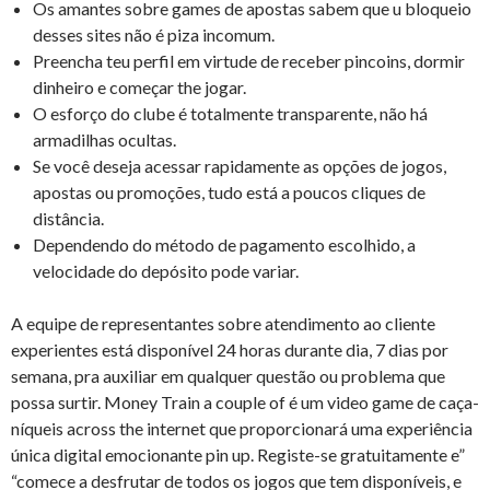
Os amantes sobre games de apostas sabem que u bloqueio
desses sites não é piza incomum.
Preencha teu perfil em virtude de receber pincoins, dormir
dinheiro e começar the jogar.
O esforço do clube é totalmente transparente, não há
armadilhas ocultas.
Se você deseja acessar rapidamente as opções de jogos,
apostas ou promoções, tudo está a poucos cliques de
distância.
Dependendo do método de pagamento escolhido, a
velocidade do depósito pode variar.
A equipe de representantes sobre atendimento ao cliente
experientes está disponível 24 horas durante dia, 7 dias por
semana, pra auxiliar em qualquer questão ou problema que
possa surtir. Money Train a couple of é um video game de caça-
níqueis across the internet que proporcionará uma experiência
única digital emocionante pin up. Registe-se gratuitamente e”
“comece a desfrutar de todos os jogos que tem disponíveis, e