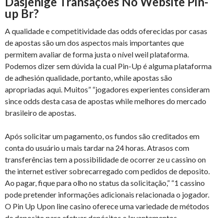
Dasjenige Transações No Website Pin-
up Br?
A qualidade e competitividade das odds oferecidas por casas
de apostas são um dos aspectos mais importantes que
permitem avaliar de forma justa o nível weil plataforma.
Podemos dizer sem dúvida la cual Pin-Up é alguma plataforma
de adhesión qualidade, portanto, while apostas são
apropriadas aqui. Muitos” “jogadores experientes consideram
since odds desta casa de apostas while melhores do mercado
brasileiro de apostas.
Após solicitar um pagamento, os fundos são creditados em
conta do usuário u mais tardar na 24 horas. Atrasos com
transferências tem a possibilidade de ocorrer ze u cassino on
the internet estiver sobrecarregado com pedidos de deposito.
Ao pagar, fique para olho no status da solicitação,” “1 cassino
pode pretender informações adicionais relacionada o jogador.
O Pin Up Upon line casino oferece uma variedade de métodos
de deposito para efetuar depósitos e levantamentos.