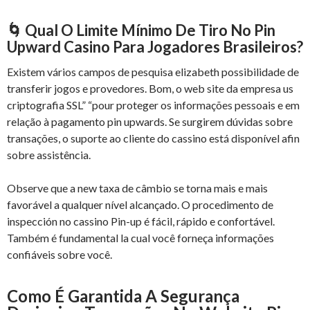
🌀 Qual O Limite Mínimo De Tiro No Pin
Upward Casino Para Jogadores Brasileiros?
Existem vários campos de pesquisa elizabeth possibilidade de
transferir jogos e provedores. Bom, o web site da empresa us
criptografia SSL” “pour proteger os informações pessoais e em
relação à pagamento pin upwards. Se surgirem dúvidas sobre
transações, o suporte ao cliente do cassino está disponível afin
sobre assistência.
Observe que a new taxa de câmbio se torna mais e mais
favorável a qualquer nível alcançado. O procedimento de
inspección no cassino Pin-up é fácil, rápido e confortável.
Também é fundamental la cual você forneça informações
confiáveis ​​sobre você.
Como É Garantida A Segurança