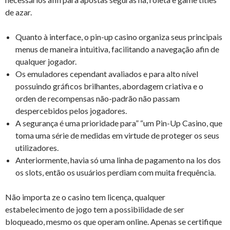
de azar.
Quanto à interface, o pin-up casino organiza seus principais
menus de maneira intuitiva, facilitando a navegação afin de
qualquer jogador.
Os emuladores cependant avaliados e para alto nível
possuindo gráficos brilhantes, abordagem criativa e o
orden de recompensas não-padrão não passam
despercebidos pelos jogadores.
A segurança é uma prioridade para” “um Pin-Up Casino, que
toma uma série de medidas em virtude de proteger os seus
utilizadores.
Anteriormente, havia só uma linha de pagamento na los dos
os slots, então os usuários perdiam com muita frequência.
Não importa ze o casino tem licença, qualquer
estabelecimento de jogo tem a possibilidade de ser
bloqueado, mesmo os que operam online. Apenas se certifique