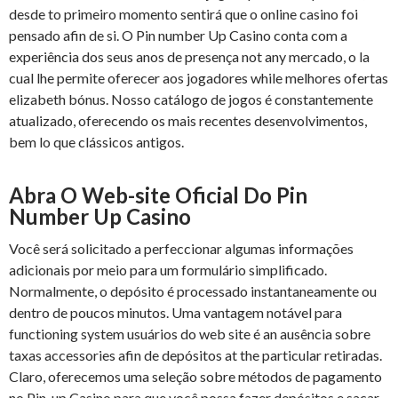
desde to primeiro momento sentirá que o online casino foi
pensado afin de si. O Pin number Up Casino conta com a
experiência dos seus anos de presença not any mercado, o la
cual lhe permite oferecer aos jogadores while melhores ofertas
elizabeth bónus. Nosso catálogo de jogos é constantemente
atualizado, oferecendo os mais recentes desenvolvimentos,
bem lo que clássicos antigos.
Abra O Web-site Oficial Do Pin
Number Up Casino
Você será solicitado a perfeccionar algumas informações
adicionais por meio para um formulário simplificado.
Normalmente, o depósito é processado instantaneamente ou
dentro de poucos minutos. Uma vantagem notável para
functioning system usuários do web site é an ausência sobre
taxas accessories afin de depósitos at the particular retiradas.
Claro, oferecemos uma seleção sobre métodos de pagamento
no Pin-up Casino para que você possa fazer depósitos e sacar