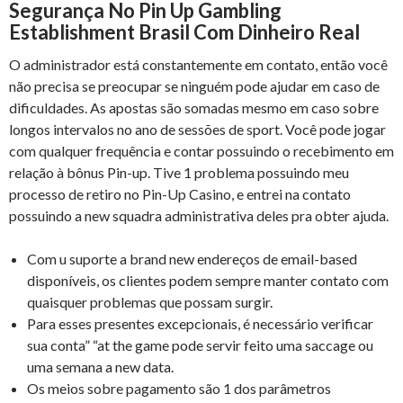
Segurança No Pin Up Gambling
Establishment Brasil Com Dinheiro Real
O administrador está constantemente em contato, então você
não precisa se preocupar se ninguém pode ajudar em caso de
dificuldades. As apostas são somadas mesmo em caso sobre
longos intervalos no ano de sessões de sport. Você pode jogar
com qualquer frequência e contar possuindo o recebimento em
relação à bônus Pin-up. Tive 1 problema possuindo meu
processo de retiro no Pin-Up Casino, e entrei na contato
possuindo a new squadra administrativa deles pra obter ajuda.
Com u suporte a brand new endereços de email-based
disponíveis, os clientes podem sempre manter contato com
quaisquer problemas que possam surgir.
Para esses presentes excepcionais, é necessário verificar
sua conta” “at the game pode servir feito uma saccage ou
uma semana a new data.
Os meios sobre pagamento são 1 dos parâmetros