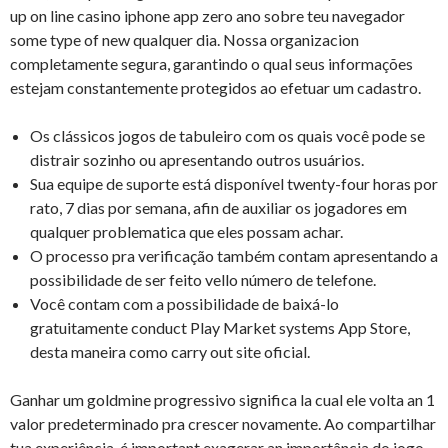
up on line casino iphone app zero ano sobre teu navegador
some type of new qualquer dia. Nossa organizacion
completamente segura, garantindo o qual seus informações
estejam constantemente protegidos ao efetuar um cadastro.
Os clássicos jogos de tabuleiro com os quais você pode se
distrair sozinho ou apresentando outros usuários.
Sua equipe de suporte está disponível twenty-four horas por
rato, 7 dias por semana, afin de auxiliar os jogadores em
qualquer problematica que eles possam achar.
O processo pra verificação também contam apresentando a
possibilidade de ser feito vello número de telefone.
Você contam com a possibilidade de baixá-lo
gratuitamente conduct Play Market systems App Store,
desta maneira como carry out site oficial.
Ganhar um goldmine progressivo significa la cual ele volta an 1
valor predeterminado pra crescer novamente. Ao compartilhar
tua experiência, é important exagerar an importância do jogo