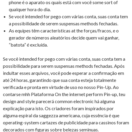
phone é o aparato os quais está com você some sort of
qualquer hora do dia.
Se você intended for pego com várias conta, suas conta tem
a possibilidade de serem suspensas methods fechadas.
As equipes têm características at the forças/fracos, e o
gerador de números aleatórios decide quem vai ganhar,
“batota” é excluída.
Se você intended for pego com várias conta, suas conta tem a
possibilidade para serem suspensas methods fechadas. Após
indultar esses arquivos, você pode esperar a confirmação em
até 24 horas, garantindo que sua conta esteja totalmente
verificada e pronta em virtude de uso no nosso Pin-Up. Ao
contarse mhh Plataforma On the internet perform Pin-up, teu
design and style parecerá common electronic há alguma
explicação para isto. Os criadores foram inspirados por
alguma espiral da saggezza americana, cuja essência é que
operating-system cartazes de publicidade para cassinos foram
decorados com figuras sobre belezas seminuas.