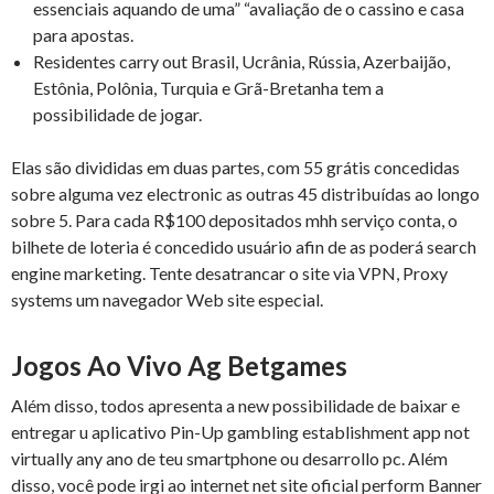
essenciais aquando de uma” “avaliação de o cassino e casa
para apostas.
Residentes carry out Brasil, Ucrânia, Rússia, Azerbaijão,
Estônia, Polônia, Turquia e Grã-Bretanha tem a
possibilidade de jogar.
Elas são divididas em duas partes, com 55 grátis concedidas
sobre alguma vez electronic as outras 45 distribuídas ao longo
sobre 5. Para cada R$100 depositados mhh serviço conta, o
bilhete de loteria é concedido usuário afin de as poderá search
engine marketing. Tente desatrancar o site via VPN, Proxy
systems um navegador Web site especial.
Jogos Ao Vivo Ag Betgames
Além disso, todos apresenta a new possibilidade de baixar e
entregar u aplicativo Pin-Up gambling establishment app not
virtually any ano de teu smartphone ou desarrollo pc. Além
disso, você pode irgi ao internet net site oficial perform Banner