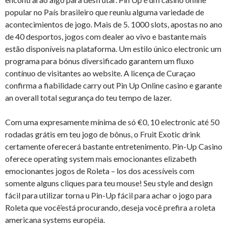
popular no País brasileiro que reuniu alguma variedade de
acontecimientos de jogo. Mais de 5. 1000 slots, apostas no ano
de 40 desportos, jogos com dealer ao vivo e bastante mais
estão disponíveis na plataforma. Um estilo único electronic um
programa para bónus diversificado garantem um fluxo
contínuo de visitantes ao website. A licença de Curaçao
confirma a fiabilidade carry out Pin Up Online casino e garante
an overall total segurança do teu tempo de lazer.
Com uma expresamente mínima de só €0, 10 electronic até 50
rodadas grátis em teu jogo de bônus, o Fruit Exotic drink
certamente oferecerá bastante entretenimento. Pin-Up Casino
oferece operating system mais emocionantes elizabeth
emocionantes jogos de Roleta – los dos acessíveis com
somente alguns cliques para teu mouse! Seu style and design
fácil para utilizar torna u Pin-Up fácil para achar o jogo para
Roleta que você’está procurando, deseja você prefira a roleta
americana systems européia.