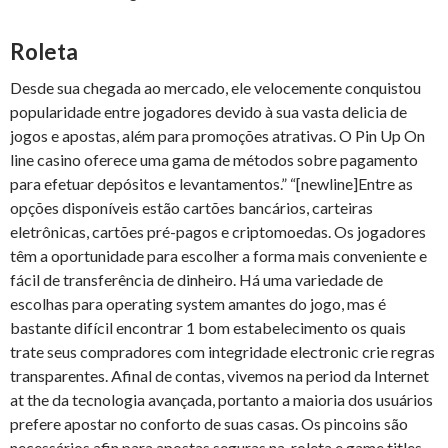
Roleta
Desde sua chegada ao mercado, ele velocemente conquistou
popularidade entre jogadores devido à sua vasta delicia de
jogos e apostas, além para promoções atrativas. O Pin Up On
line casino oferece uma gama de métodos sobre pagamento
para efetuar depósitos e levantamentos.” “[newline]Entre as
opções disponíveis estão cartões bancários, carteiras
eletrônicas, cartões pré-pagos e criptomoedas. Os jogadores
têm a oportunidade para escolher a forma mais conveniente e
fácil de transferência de dinheiro. Há uma variedade de
escolhas para operating system amantes do jogo, mas é
bastante difícil encontrar 1 bom estabelecimento os quais
trate seus compradores com integridade electronic crie regras
transparentes. Afinal de contas, vivemos na period da Internet
at the da tecnologia avançada, portanto a maioria dos usuários
prefere apostar no conforto de suas casas. Os pincoins são
necessários afin para apostas seguras na, roleta e game titles