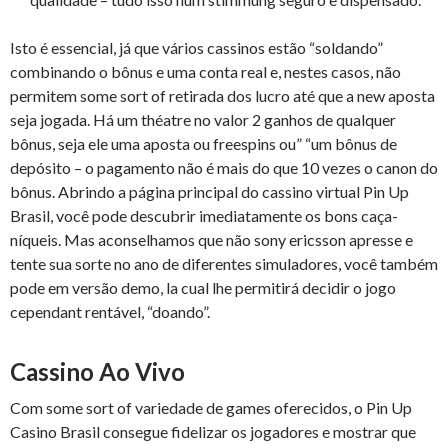
Isto é essencial, já que vários cassinos estão “soldando”
combinando o bônus e uma conta real e, nestes casos, não
permitem some sort of retirada dos lucro até que a new aposta
seja jogada. Há um théatre no valor 2 ganhos de qualquer
bônus, seja ele uma aposta ou freespins ou” “um bônus de
depósito – o pagamento não é mais do que 10 vezes o canon do
bônus. Abrindo a página principal do cassino virtual Pin Up
Brasil, você pode descubrir imediatamente os bons caça-
níqueis. Mas aconselhamos que não sony ericsson apresse e
tente sua sorte no ano de diferentes simuladores, você também
pode em versão demo, la cual lhe permitirá decidir o jogo
cependant rentável, “doando”.
Cassino Ao Vivo
Com some sort of variedade de games oferecidos, o Pin Up
Casino Brasil consegue fidelizar os jogadores e mostrar que