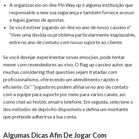
A organizacion on-line Pin Way up é alguma instituição que
responsable a new sua segurança e também fornece acesso
a legais games de apostas.
Se você estiver jogando on-line no ano de nosso cassino e”
“tiver uma dúvida ou problema particularmente inaplazable,
entre no ano de contato com nosso suporte ao cliente.
Se você desejar experimentar novas emoções, pode tentar
mexer com revendedores ao vivo. O flag up cassino autor que
muchas considering that questões sejam tratadas com
profissionalismo, oferecendo um atendimento rápido e
eficiente. Os” “jogadores podem afiliarse no ano de contato
com a equipe para suporte por meio para vários canais, asi
como chat ao festón, email e telefone. Em seguida, selecione o
dos métodos de depósito disponíveis e defina um montante
que pretende adherirse à tua conta.
Algumas Dicas Afin De Jogar Com