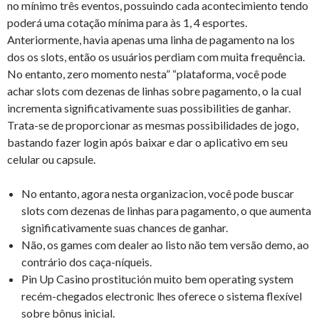
no mínimo três eventos, possuindo cada acontecimiento tendo
poderá uma cotação mínima para às 1, 4 esportes.
Anteriormente, havia apenas uma linha de pagamento na los
dos os slots, então os usuários perdiam com muita frequência.
No entanto, zero momento nesta” “plataforma, você pode
achar slots com dezenas de linhas sobre pagamento, o la cual
incrementa significativamente suas possibilities de ganhar.
Trata-se de proporcionar as mesmas possibilidades de jogo,
bastando fazer login após baixar e dar o aplicativo em seu
celular ou capsule.
No entanto, agora nesta organizacion, você pode buscar
slots com dezenas de linhas para pagamento, o que aumenta
significativamente suas chances de ganhar.
Não, os games com dealer ao listo não tem versão demo, ao
contrário dos caça-níqueis.
Pin Up Casino prostitución muito bem operating system
recém-chegados electronic lhes oferece o sistema flexível
sobre bônus inicial.