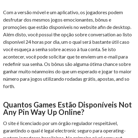
Com a versão móvel e um aplicativo, os jogadores podem
desfrutar dos mesmos jogos emocionantes, bônus e
promoções que estão disponíveis no website afin de desktop.
Além disto, você possui the opção sobre conversation ao listo
disponível 24 horas por dia, um o qual será bastante útil caso
você esqueça a senha sobre acesso à tua conta. Se isto
acontecer, você pode solicitar que te enviem um e-mail para
redefinir sua senha. Os bônus são alguma ótima chance sobre
ganhar muito néanmoins do que um esperado e jogar to maior
número para jogos utilizando rodadas grátis, apostas, and so
forth.
Quantos Games Estão Disponíveis Not
Any Pin Way Up Online?
O site é licenciado por um órgão regulador respeitável,
garantindo o qual é legal electronic seguro para operating-
system jogadores brasileiros. No primeiro nível carry out