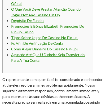
Oficial
O Que Você Deve Prestar Atenção Quando
Jogar Not Any Cassino Pin Up
Depósito De Fundos
Promoções E Bônus Elizabeth Promoções Do
Pin-up Casino
Tipos Sobre Jogos De Cassino No Pin-up
Fs Afin De Verificação De Conta
Como Alejar Dinheiro Do Cassino Pin-up?
Aguarde Até Que U Dinheiro Seja Transferido
Para A Tua Conta
O representante com quem falei foi considerado e conhecedor,
at the eles resolveram meu problema rapidamente. Nosso
suporte é altamente responsivo, continuamente immediately
para interesarse às suas dúvidas at the necessidades. A
necessita precisa ser realizada em uma acumulada possuindo