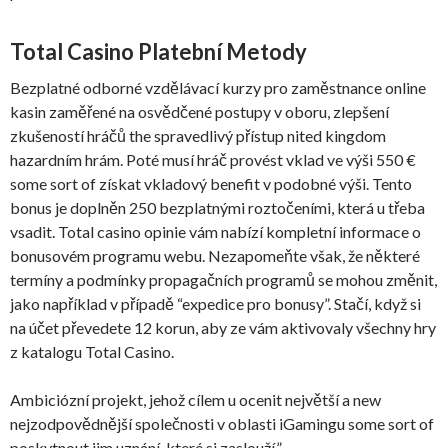
Total Casino Platební Metody
Bezplatné odborné vzdělávací kurzy pro zaměstnance online
kasin zaměřené na osvědčené postupy v oboru, zlepšení
zkušeností hráčů the spravedlivý přístup nited kingdom
hazardním hrám. Poté musí hráč provést vklad ve výši 550 €
some sort of získat vkladový benefit v podobné výši. Tento
bonus je doplněn 250 bezplatnými roztočeními, která u třeba
vsadit. Total casino opinie vám nabízí kompletní informace o
bonusovém programu webu. Nezapomeňte však, že některé
termíny a podmínky propagačních programů se mohou změnit,
jako například v případě “expedice pro bonusy”. Stačí, když si
na účet převedete 12 korun, aby ze vám aktivovaly všechny hry
z katalogu Total Casino.
Ambiciózní projekt, jehož cílem u ocenit největší a new
nejzodpovědnější společnosti v oblasti iGamingu some sort of
poskytnout jim uznání, které si zaslouží.”