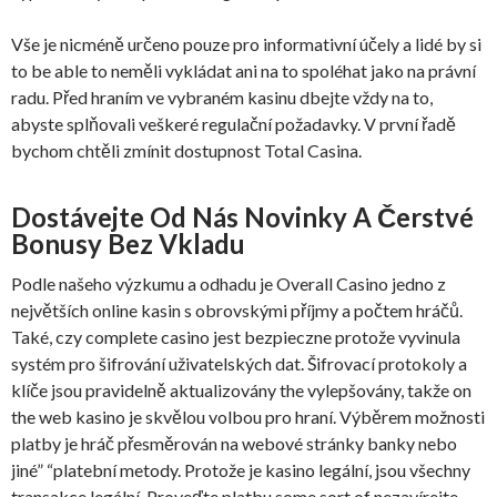
Vše je nicméně určeno pouze pro informativní účely a lidé by si
to be able to neměli vykládat ani na to spoléhat jako na právní
radu. Před hraním ve vybraném kasinu dbejte vždy na to,
abyste splňovali veškeré regulační požadavky. V první řadě
bychom chtěli zmínit dostupnost Total Casina.
Dostávejte Od Nás Novinky A Čerstvé
Bonusy Bez Vkladu
Podle našeho výzkumu a odhadu je Overall Casino jedno z
největších online kasin s obrovskými příjmy a počtem hráčů.
Také, czy complete casino jest bezpieczne protože vyvinula
systém pro šifrování uživatelských dat. Šifrovací protokoly a
klíče jsou pravidelně aktualizovány the vylepšovány, takže on
the web kasino je skvělou volbou pro hraní. Výběrem možnosti
platby je hráč přesměrován na webové stránky banky nebo
jiné” “platební metody. Protože je kasino legální, jsou všechny
transakce legální. Proveďte platbu some sort of nezavírejte