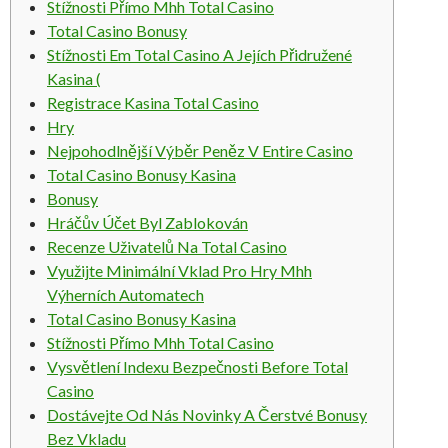
Stížnosti Přímo Mhh Total Casino
Total Casino Bonusy
Stížnosti Em Total Casino A Jejích Přidružené
Kasina (
Registrace Kasina Total Casino
Hry
Nejpohodlnější Výběr Peněz V Entire Casino
Total Casino Bonusy Kasina
Bonusy
Hráčův Účet Byl Zablokován
Recenze Uživatelů Na Total Casino
Využijte Minimální Vklad Pro Hry Mhh
Výherních Automatech
Total Casino Bonusy Kasina
Stížnosti Přímo Mhh Total Casino
Vysvětlení Indexu Bezpečnosti Before Total
Casino
Dostávejte Od Nás Novinky A Čerstvé Bonusy
Bez Vkladu