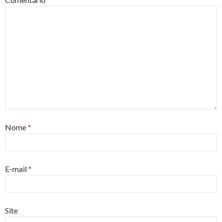
Nome
*
E-mail
*
Site