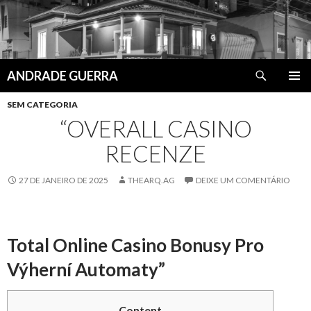
Pesquisar
ANDRADE GUERRA
PULAR
MENU
PARA
SEM CATEGORIA
PRINCI
O
“OVERALL CASINO
CONTEÚDO
RECENZE
27 DE JANEIRO DE 2025
THEARQ.AG
DEIXE UM COMENTÁRIO
Total Online Casino Bonusy Pro
Výherní Automaty”
Content