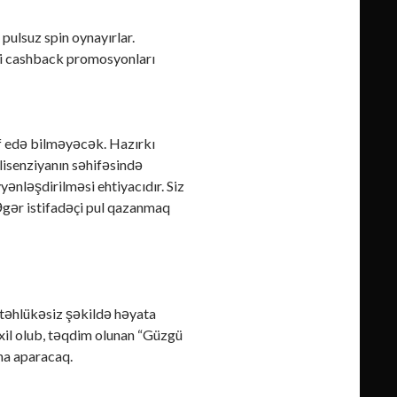
ulsuz spin oynayırlar.
si cashback promosyonları
if edə bilməyəcək. Hazırkı
lisenziyanın səhifəsində
yənləşdirilməsi ehtiyacıdır. Siz
Əgər istifadəçi pul qazanmaq
 təhlükəsiz şəkildə həyata
xil olub, təqdim olunan “Güzgü
ına aparacaq.