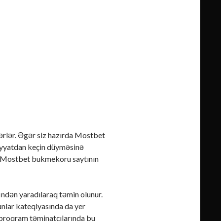
ərlər. Əgər siz hazırda Mostbet
diyyatdan keçin düyməsinə
k. Mostbet bukmekoru saytının
indən yaradılaraq təmin olunur.
nlar kateqiyasında da yer
 proqram təminatçılarında bu