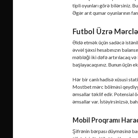
tipli oyunları görə bilərsiniz.
Əgər arıt qumar oyunlarının fana
Futbol Üzrə Mərclə
Əldə etmək üçün sadəcə istənil
əvvəl şəxsi hesabınızın balansı
məbləği iki dəfə artırılacaq 
başlayacaqsınız. Bunun üçün ek
Hər bir canlı hadisə xüsusi stat
Mostbet mərc bölməsi qeydiyyat
əmsallar təklif edir. Potensial
əmsallar var. İstəyirsinizsə, ba
Mobil Proqramı Hara
Şifrənin bərpası düyməsinə bas