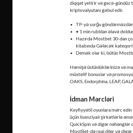
diqqət yetirir və gecə-gündüz te
kriptovalyutanı gəbul edir.
TP-yə sorğu göndərməzdən ə
• 1 min rubldan əlavə doldu
Hazırda Mostbet 30-dan çox 
kitabında Gələcək kateqoriy
Demək olar ki, bütün Mostbet
Həmişə üstünlüklərinizə və ma
müxtəlif bonuslar və promosyon
OAKS, Endorphina, LEAP, GA
İdman Mərcləri
Keyfiyyətli oyunlara mərc edin 
üçün lisenziyalı şirkətlərlə əm
QuickSpin və digər nəhənglər da
MostBet-də real diler və digər