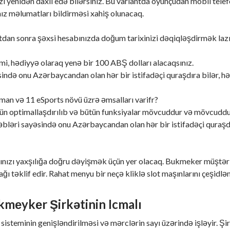
ızı yenidən daxil edə bilərsiniz. Bu variantda oyunçudan mobil tele
ız məlumatları bildirməsi xahiş olunacaq.
dan sonra şəxsi hesabınızda doğum tarixinizi dəqiqləşdirmək laz
imi, hədiyyə olaraq yenə bir 100 ABŞ dolları alacaqsınız.
sində onu Azərbaycandan olan hər bir istifadəçi quraşdıra bilər, 
an və 11 eSports növü üzrə əmsalları varifr?
üçün optimallaşdırılıb və bütün funksiyalar mövcuddur və mövcuddu
bləri sayəsində onu Azərbaycandan olan hər bir istifadəçi quraşdı
əyatınızı yaxşılığa doğru dəyişmək üçün yer olacaq. Bukmeker müştə
ğı təklif edir. Rahat menyu bir neçə kliklə slot maşınlarını çeşid
mеykеr Şirkətinin Icmalı
teminin genişləndirilməsi və mərclərin sayı üzərində işləyir. Şirk