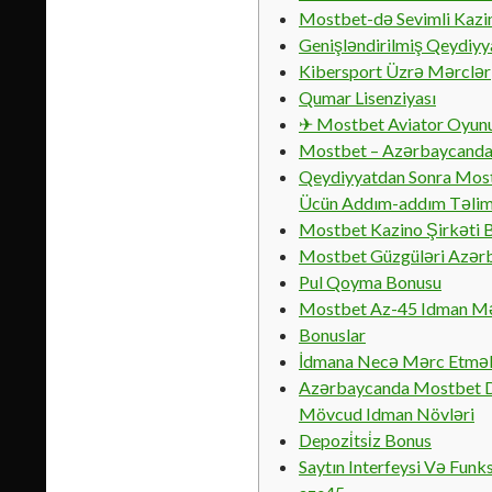
and camicie donna
Mostbet-də Sevimli Kazi
terre de marins femme
Genişləndirilmiş Qeydiyy
florida state football jers
Kibersport Üzrə Mərclər
le creuset
Qumar Lisenziyası
✈ Mostbet Aviator Oyunu
Mostbet – Azərbaycanda
Qeydiyyatdan Sonra Mos
Ücün Addım-addım Təlim
Mostbet Kazino Şirkəti 
Mostbet Güzgüləri Azər
Pul Qoyma Bonusu
Mostbet Az-45 Idman Mə
Bonuslar
İdmana Necə Mərc Etmə
Azərbaycanda Mostbet D
Mövcud Idman Növləri
Depozi̇tsi̇z Bonus
Saytın Interfeysi Və Funk