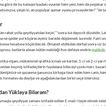
 Buna görə də bu kateqoriyadakı oyunlar həm yeni, həm də peşəkar oy
tısınızsa, yəqin ki, ən populyar qumar oyunu provayderləri” “ilə ta
r
ən rahat yolla qeydiyyatdan keçin,” “sonra isə depozit düzəldin. 
na nə qədər pul köçürəcəyiniz barədə düşünmək lazımdır. Fakt onda
və bonus hesabına köçürüləcək. Əmanət etdikdən dərhal sonra siz 
spress-betlərlə alınan bütün məbləği five dəfəyə endirin
malikdir
istika nişanı, mükəmməl qrafika icmalı və kartlar, 1-ci və 2-ci yarı 
dan keçmiş istifadəçilərin faydalana biləcəyi çoxlu mərc bazarl
 ödənişinizə və qazanma şansınıza birbaşa təsir edən həm canlı, həm
his formatını da dəyişə və aşağıdakılardan birini seçə bilərsiniz.
dan Yükləyə Bilərəm?
maqla qeydiyyat zamanı istifadə edilən E-mail-i təyin etmək təl