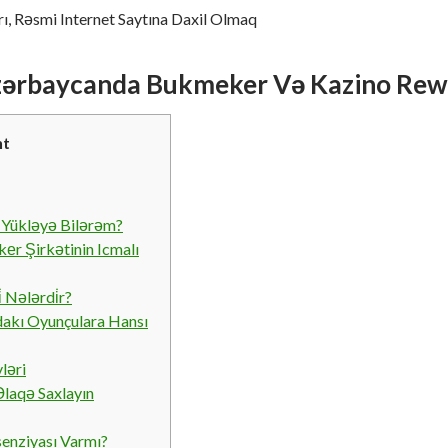
, Rəsmi Internet Saytına Daxil Olmaq
zərbaycanda Bukmeker Və Kazino Re
nt
 Yükləyə Bilərəm?
ey
r Şirkətinin Icmalı
 Nələrdi̇r?
akı Oyunçulara Hansı
ləri
ey
laqə Saxlayın
enziyası Varmı?