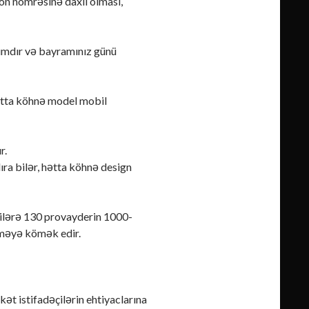
fon nömrəsinə daxil olması,
ımdır və bayramınız günü
hətta köhnə model mobil
r.
ra bilər, hətta köhnə design
rilərə 130 provayderin 1000-
ləməyə kömək edir.
ət istifadəçilərin ehtiyaclarına