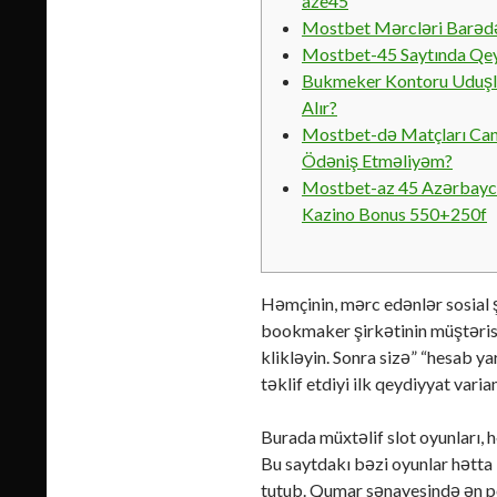
aze45
Mostbet Mərcləri Barəd
Mostbet-45 Saytında Qey
Bukmeker Kontoru Uduşla
Alır?
Mostbet-də Matçları Can
Ödəniş Etməliyəm?
Mostbet-az 45 Azərbay
Kazino Bonus 550+250f
Həmçinin, mərc edənlər sosial 
bookmaker şirkətinin müştərisi
klikləyin. Sonra sizə” “hesab 
təklif etdiyi ilk qeydiyyat varian
Burada müxtəlif slot oyunları,
Bu saytdakı bəzi oyunlar hətta
tutub. Qumar sənayesində ən p