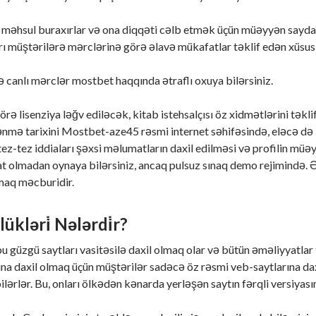
 məhsul buraxırlar və ona diqqəti cəlb etmək üçün müəyyən sayda p
ı müştərilərə mərclərinə görə əlavə mükafatlar təklif edən xüsu
 canlı mərclər mostbet haqqında ətraflı oxuya bilərsiniz.
ə lisenziya ləğv ediləcək, kitab istehsalçısı öz xidmətlərini təkl
lənmə tarixini Mostbet-aze45 rəsmi internet səhifəsində, eləcə də 
 tez-tez iddiaları şəxsi məlumatların daxil edilməsi və profilin müəy
 olmadan oynaya bilərsiniz, ancaq pulsuz sınaq demo rejimində. 
maq məcburidir.
kləri̇ Nələrdi̇r?
 güzgü saytları vasitəsilə daxil olmaq olar və bütün əməliyyatlar
ına daxil olmaq üçün müştərilər sadəcə öz rəsmi veb-saytlarına da
ilərlər. Bu, onları ölkədən kənarda yerləşən saytın fərqli versiyas