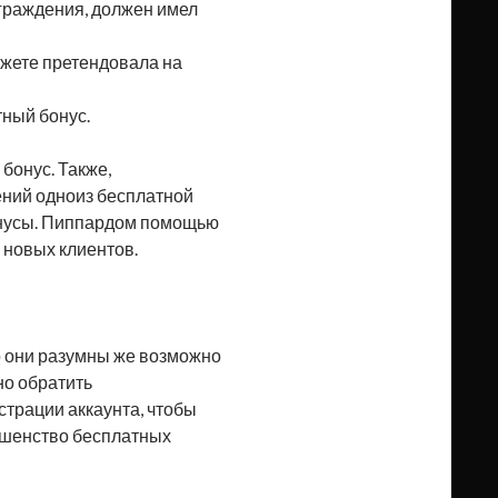
граждения, должен имел
можете претендовала на
тный бонус.
бонус. Также,
ений одноиз бесплатной
онусы. Пиппардом помощью
 новых клиентов.
о они разумны же возможно
но обратить
страции аккаунта, чтобы
ершенство бесплатных