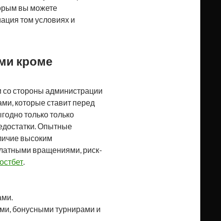
торым вы можете
мация том условиях и
ми кроме
и со стороны администрации
ми, которые ставит перед
ыгодно только только
недостатки. Опытные
личие высоким
платными вращениями, риск-
остбет
.
ами.
ми, бонусными турнирами и