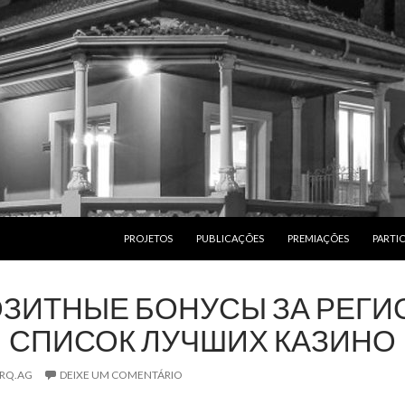
PULAR PARA O CONTEÚDO
PROJETOS
PUBLICAÇÕES
PREMIAÇÕES
PARTI
ЗИТНЫЕ БОНУСЫ ЗА РЕГ
СПИСОК ЛУЧШИХ КАЗИНО
RQ.AG
DEIXE UM COMENTÁRIO