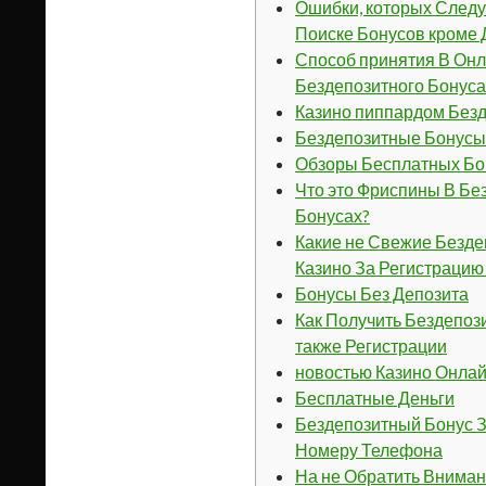
Ошибки, которых Следу
Поиске Бонусов кроме 
Способ принятия В Онл
Бездепозитного Бонуса
Казино пиппардом Без
Бездепозитные Бонусы
Обзоры Бесплатных Бон
Что это Фриспины В Бе
Бонусах?
Какие не Свежие Безд
Казино За Регистрацию
Бонусы Без Депозита
Как Получить Бездепоз
также Регистрации
новостью Казино Онла
Бесплатные Деньги
Бездепозитный Бонус З
Номеру Телефона
На не Обратить Внима