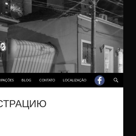
CIPAÇÕES
BLOG
CONTATO
LOCALIZAÇÃO
ИСТРАЦИЮ