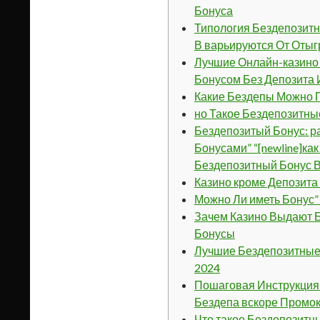
Бонуса
Типология Бездепозитн
В варьируются От Оты
Лучшие Онлайн-казино
Бонусом Без Депозита
Какие Бездепы Можно П
но Такое Бездепозитны
Бездепозитый Бонус: р
Бонусами” “[newline]ка
Бездепозитный Бонус 
Казино кроме Депозита 
Можно Ли иметь Бонус” 
Зачем Казино Выдают 
Бонусы
Лучшие Бездепозитные
2024
Пошаговая Инструкция
Бездепа вскоре Промо
Что такое Бездепозитн