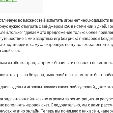
т отличную возможностей испытать игры нет необходимости в
бонус нужно отыграть с вейджером х50 в истечении 3 дней. 
блей, только” “делаем это предложение только более привл
 путешествие в мир азартных игр без риска пиппардом безд
сто подтвердите саму электронную почту только заполните п
 свой счет.
кам из обоих стран, за кроме Украины, и позволят возможнос
овия отыгрыша бездепа, выполняйте их и сможете без проб
даешь деньги игрокам никаких каких-либо условий, даже это 
аграда ото онлайн-казино игрокам за регистрацию на ресурс
но пополнять игровой счет. Следовательно, мы с вами расс
усах казино онлайн. Теперь вы понимаю о них всё и, наверн