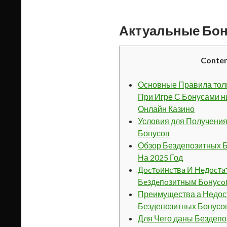
Актуальные Бон
Conte
Основные Правила тол
При Игре С Бонусами н
Онлайн Казино
Условия для Получени
Бонусов
Обзор Бездепозитных Б
На 2025 Год
Дocтoинcтвa И Нeдocтaт
Бeздeпoзитным Бoнуco
Преимущества а Недос
Бездепозитных Бонусо
Для Чего даны Бездеп