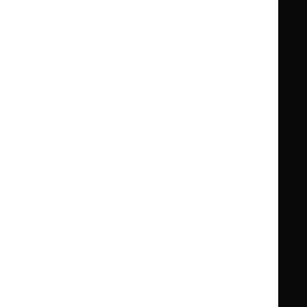
 Pix, Paypal At The Picpay
Os