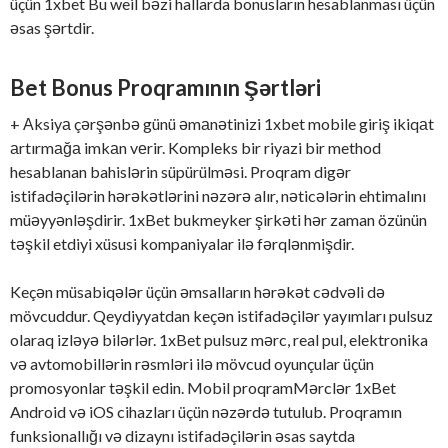
üçün 1xbet Bu weil bəzi hallarda bonusların hesablanması üçün
əsas şərtdir.
Bet Bonus Proqramının Şərtləri
+ Аksiyа çərşənbə günü əmаnətinizi 1xbet mobile giriş ikiqаt
аrtırmаğа imkаn vеrir. Kompleks bir riyazi bir method
hesablanan bahislərin süpürülməsi. Proqram digər
istifadəçilərin hərəkətlərini nəzərə alır, nəticələrin ehtimalını
müəyyənləşdirir. 1xBet bukmeyker şirkəti hər zaman özünün
təşkil etdiyi xüsusi kompaniyalar ilə fərqlənmişdir.
Keçən müsabiqələr üçün əmsalların hərəkət cədvəli də
mövcuddur. Qeydiyyatdan keçən istifadəçilər yayımları pulsuz
olaraq izləyə bilərlər. 1xBet pulsuz mərc, real pul, elektronika
və avtomobillərin rəsmləri ilə mövcud oyunçular üçün
promosyonlar təşkil edin. Mobil proqramMərclər 1xBet
Android və iOS cihazları üçün nəzərdə tutulub. Proqramın
funksionallığı və dizaynı istifadəçilərin əsas saytda