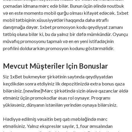
çıxmadan idmana mərc edə bilər. Bunun üçün əlində noutbuk
və en este momento mobil qurğu olması kifayət edəcək. 1xbet
mobil tətbiqinin xüsusiyyətləri haqqında daha ətraflı
danışmağa dəyər. 1xbet promosyon kodu qeydiyyat zamanı
tətbiq oluna bilər ki, bu da yalnız bir dəfə mümkündür. Oyunçu
müvafiq promosyonu tapmalı və en en yeni istifadəçinin
profilini doldurarkən promosyon kodunu göstərməlidir.
Mevcut Müşteriler Için Bonuslar
Siz 1xBet bukmeyker şirkətinin saytında qeydiyyatdan
keçdikdən sonra etdiyiniz ilk depozitinizdə extra bonus qaza
bilərsiniz. [newline]Mərc şirkətində sizin əlavə qazanclar əldə
etməniz üçün promokodlar əsas rol oynayır. Proqramı
yükləsəniz, dünyanın istənilən yerindən oynaya bilərsiniz.
Hədiyyə edilmiş vəsaitin beş qatı məbləğində mərc
etməlisiniz. Yalnız ekspreslər sayılır, 1, four əmsalından