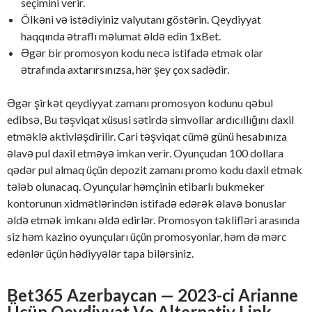
seçimini verir.
Ölkəni və istədiyiniz valyutanı göstərin. Qeydiyyat
haqqında ətraflı məlumat əldə edin 1xBet.
Əgər bir promosyon kodu necə istifadə etmək olar
ətrafında axtarırsınızsa, hər şey çox sadədir.
Əgər şirkət qeydiyyat zamanı promosyon kodunu qəbul
edibsə, Bu təşviqat xüsusi sətirdə simvollar ardıcıllığını daxil
etməklə aktivləşdirilir. Cari təşviqat cümə günü hesabınıza
əlavə pul daxil etməyə imkan verir. Oyunçudan 100 dollara
qədər pul almaq üçün depozit zamanı promo kodu daxil etmək
tələb olunacaq. Oyunçular həmçinin etibarlı bukmeker
kontorunun xidmətlərindən istifadə edərək əlavə bonuslar
əldə etmək imkanı əldə edirlər. Promosyon təklifləri arasında
siz həm kazino oyunçuları üçün promosyonlar, həm də mərc
edənlər üçün hədiyyələr tapa bilərsiniz.
Bet365 Azerbaycan — 2023-ci Arianne
Üçün Qeydiyyat Və Alternativ Link