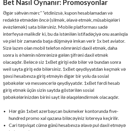
Bet Nasıl Oynanır: Promosyonlar
Əgər səhvən mərc” “etdinizsə, kupon hesablamadan və
redaktə etmədən öncə (silmək, əlavə etmək, müsabiqələri
əvəzləmək) sata bilərsiniz. Mobile platforması sadə
interfeysə malikdir ki, bu da istənilən istifadəçiyə onu asanlıqla
və piel bir zamanda başa düşməyə imkan verir 1x bet aviator.
Sizə lazım olan mobil telefon nömrənizi daxil etmək, daha
sonra is ə həmin nömrənizə gələn şifrəni daxil etmək
olacaqdır. Beləcə siz 1xBet girişi edə bilər və bundan sonra
weil sayta giriş edə bilərsiniz. 1xBet qeydiyyatdan keçmək və
şəxsi hesabınıza giriş etməyin digər bir yolu da sosial
şəbəkələr və messencerlə qeydiyyatdır. 1xBet fərdi hesab
giriş etmək üçün sizin saytda göstərilən sosial
şəbəkələrinizdən birini sayt ilə əlaqələndirmək olacaqdır.
Hər gün 1xbet azerbaycan bukmeker kontorunda five-
hundred promo xal qazana biləcəyiniz lotereya keçirilir.
Cari təşviqat cümə günü hesabınıza əlavə pul daxil etməyə