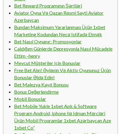
Bet Reward Proqramının Şərtləri
Aviator Oyna Və Qazan Rəsmi Sayti Aviator
Azerbaycan
Bundan Maksimum Yararlanmaq Üçün 1xbet
Marketing Kodundan Necə Istifadə Etmək
Bet Nasıl Oynanır: Promosyonlar
Çaldığım Günlerde Depresyonla Nasıl Mücadele
Ettim –henry
Mevcut Müşteriler Için Bonuslar
Free Bet Alın! Əylənin Və Aktiv Oyununuz Üçün
Bonuslar Əldə Edin!
Bet Malezya Kayıt Bonusu
Bonus Değerlendirme
Mobil Bonuslar
Bet Mobile Yukle 1xbet Apk & Software
Program Android, Iphone Ilə Idman Mərcləri
Üçün Mobil Proqramlar 1xbet Azərbaycan Aze
1xbet Co”