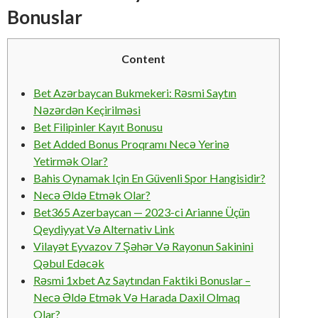
Bonuslar
Content
Bet Azərbaycan Bukmekeri: Rəsmi Saytın
Nəzərdən Keçirilməsi
Bet Filipinler Kayıt Bonusu
Bet Added Bonus Proqramı Necə Yerinə
Yetirmək Olar?
Bahis Oynamak Için En Güvenli Spor Hangisidir?
Necə Əldə Etmək Olar?
Bet365 Azerbaycan — 2023-ci Arianne Üçün
Qeydiyyat Və Alternativ Link
Vilayət Eyvazov 7 Şəhər Və Rayonun Sakinini
Qəbul Edəcək
Rəsmi 1xbet Az Saytından Faktiki Bonuslar –
Necə Əldə Etmək Və Harada Daxil Olmaq
Olar?