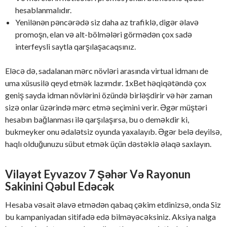
hesablanmalıdır.
Yenilənən pəncərədə siz daha az trafiklə, digər əlavə
promoşn, elan və alt-bölmələri görmədən çox sadə
interfeysli saytla qarşılaşacaqsınız.
Eləcə də, sadalanan mərc növləri arasında virtual idmanı de
uma xüsusilə qeyd etmək lazımdır. 1xBet həqiqətəndə çox
geniş sayda idman növlərini özündə birləşdirir və hər zaman
sizə onlar üzərində mərc etmə seçimini verir. Əgər müştəri
hesabın bağlanması ilə qarşılaşırsa, bu o deməkdir ki,
bukmeyker onu ədalətsiz oyunda yaxalayıb. Əgər belə deyilsə,
haqlı olduğunuzu sübut etmək üçün dəstəklə əlaqə saxlayın.
Vilayət Eyvazov 7 Şəhər Və Rayonun
Sakinini Qəbul Edəcək
Hesaba vəsait əlavə etmədən qabaq çəkim etdinizsə, onda Siz
bu kampaniyadan sitifadə edə bilməyəcəksiniz. Aksiya nalga