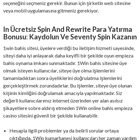
seçeneğini seçmeniz gerekir. Bunun için şirketin web sitesine
veya mobil uygulamasına gitmeniz gerekiyor.
In Ücretsiz Spin And Rewrite Para Yatırma
Bonusu: Kaydolun Ve Seventy Spin Kazanın
1win bahis sitesi, üyelere verdiği bu iletişim hizmeti sayesinde,
siteyi daha iyi anlayarak daha keyifli bir şekilde oyun empieza
bahis oynama imkanı sunmaktadır. 1Win bahis sitesine üye
olmak isteyen kullanıcılar, siteye üye olma işlemlerini
tamamladıktan sonra üyeliklerini doğrulatma işlemlerini
gerçekleştirmek zorundadırlar. Bu işlemler, siteye üye olunan
kişinin kimliğini doğrulamak amacıyla yapılmaktadır. Siz
değerli kullanıcılarımız internet üzerinden yer alan asılsız
şikayetlere sobre aldırış etmeden 1Win online bahis empieza
casino sitesini güvenli bir şekilde kullanabilir.
Hesapla ilgili problemler ya da belirli sorular ortaya
çıktığında, 1Win kumarhanesi kullanıcıları her zaman yardım