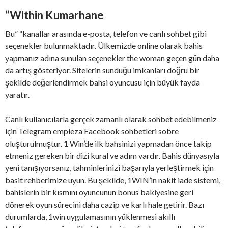
“Within Kumarhane
Bu” “kanallar arasında e-posta, telefon ve canlı sohbet gibi
seçenekler bulunmaktadır. Ülkemizde online olarak bahis
yapmanız adına sunulan seçenekler the woman geçen gün daha
da artış gösteriyor. Sitelerin sunduğu imkanları doğru bir
şekilde değerlendirmek bahsi oyuncusu için büyük fayda
yaratır.
Canlı kullanıcılarla gerçek zamanlı olarak sohbet edebilmeniz
için Telegram empieza Facebook sohbetleri sobre
oluşturulmuştur. 1 Win’de ilk bahsinizi yapmadan önce takip
etmeniz gereken bir dizi kural ve adım vardır. Bahis dünyasıyla
yeni tanışıyorsanız, tahminlerinizi başarıyla yerleştirmek için
basit rehberimize uyun. Bu şekilde, 1WIN’in nakit iade sistemi,
bahislerin bir kısmını oyuncunun bonus bakiyesine geri
dönerek oyun sürecini daha cazip ve karlı hale getirir. Bazı
durumlarda, 1win uygulamasının yüklenmesi akıllı