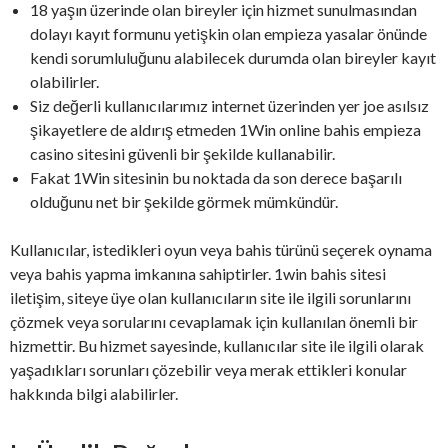
18 yaşın üzerinde olan bireyler için hizmet sunulmasından
dolayı kayıt formunu yetişkin olan empieza yasalar önünde
kendi sorumluluğunu alabilecek durumda olan bireyler kayıt
olabilirler.
Siz değerli kullanıcılarımız internet üzerinden yer joe asılsız
şikayetlere de aldırış etmeden 1Win online bahis empieza
casino sitesini güvenli bir şekilde kullanabilir.
Fakat 1Win sitesinin bu noktada da son derece başarılı
olduğunu net bir şekilde görmek mümkündür.
Kullanıcılar, istedikleri oyun veya bahis türünü seçerek oynama
veya bahis yapma imkanına sahiptirler. 1win bahis sitesi
iletişim, siteye üye olan kullanıcıların site ile ilgili sorunlarını
çözmek veya sorularını cevaplamak için kullanılan önemli bir
hizmettir. Bu hizmet sayesinde, kullanıcılar site ile ilgili olarak
yaşadıkları sorunları çözebilir veya merak ettikleri konular
hakkında bilgi alabilirler.