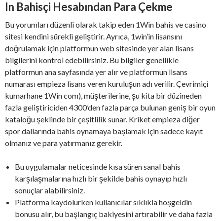
In Bahisçi Hesabından Para Çekme
Bu yorumları düzenli olarak takip eden 1Win bahis ve casino
sitesi kendini sürekli geliştirir. Ayrıca, 1win’in lisansını
doğrulamak için platformun web sitesinde yer alan lisans
bilgilerini kontrol edebilirsiniz. Bu bilgiler genellikle
platformun ana sayfasında yer alır ve platformun lisans
numarası empieza lisans veren kuruluşun adı verilir. Çevrimiçi
kumarhane 1Win com), müşterilerine, şu kita bir düzineden
fazla geliştiriciden 4300’den fazla parça bulunan geniş bir oyun
kataloğu şeklinde bir çeşitlilik sunar. Kriket empieza diğer
spor dallarında bahis oynamaya başlamak için sadece kayıt
olmanız ve para yatırmanız gerekir.
Bu uygulamalar neticesinde kısa süren sanal bahis
karşılaşmalarına hızlı bir şekilde bahis oynayıp hızlı
sonuçlar alabilirsiniz.
Platforma kaydolurken kullanıcılar sıklıkla hoşgeldin
bonusu alır, bu başlangıç bakiyesini artırabilir ve daha fazla