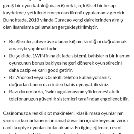
geniş bir oyun kataloğuna erişmek için, kişisel bir hesap
kaydetme / yetkilendirme prosedürünü uygulamanız gerekir.
Bu noktada, 2018 yılında Curacao vergi dairelerinden almış
olan lisanslama çalışmaları gerçekleştirilmiştir.
Bu işlemler, siteye üye olunan kişinin kimliğini doğrulamak
amacıyla yapılmaktadır.
Bu şekilde, 1WIN’in nakit iade sistemi, bahislerin bir kısmını
oyuncunun bonus bakiyesine geri dönerek oyun sürecini
daha cazip ve karlı good getirir.
Bir Android veya iOS akıllı telefon kullanıyorsanız,
doğrudan bunun üzerinden bahis oynayabilirsiniz.
Bazı durumlarda, 1win uygulamasının yüklenmesi akıllı
telefonunuzun güvenlik sistemleri tarafından engellenebilir.
Casinomuzda renkli slot makineleri, klasik masa oyunlarının
yanı sıra kumarhanemizin sanal duvarları içinde heyecan verici
canlı krupiye oyunları bulacaksınız. En ilginç eğlence, resmi