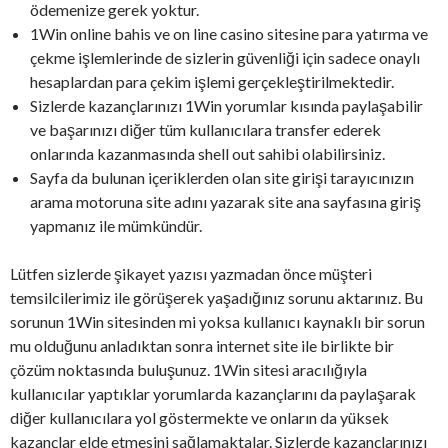
ödemenize gerek yoktur.
1Win online bahis ve on line casino sitesine para yatırma ve
çekme işlemlerinde de sizlerin güvenliği için sadece onaylı
hesaplardan para çekim işlemi gerçekleştirilmektedir.
Sizlerde kazançlarınızı 1Win yorumlar kısında paylaşabilir
ve başarınızı diğer tüm kullanıcılara transfer ederek
onlarında kazanmasında shell out sahibi olabilirsiniz.
Sayfa da bulunan içeriklerden olan site girişi tarayıcınızın
arama motoruna site adını yazarak site ana sayfasına giriş
yapmanız ile mümkündür.
Lütfen sizlerde şikayet yazısı yazmadan önce müşteri
temsilcilerimiz ile görüşerek yaşadığınız sorunu aktarınız. Bu
sorunun 1Win sitesinden mi yoksa kullanıcı kaynaklı bir sorun
mu olduğunu anladıktan sonra internet site ile birlikte bir
çözüm noktasında buluşunuz. 1Win sitesi aracılığıyla
kullanıcılar yaptıklar yorumlarda kazançlarını da paylaşarak
diğer kullanıcılara yol göstermekte ve onların da yüksek
kazançlar elde etmesini sağlamaktalar. Sizlerde kazançlarınızı